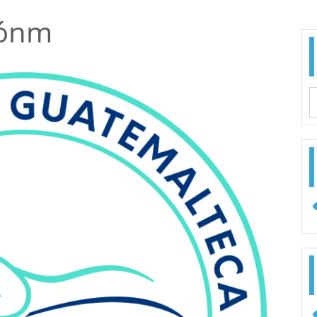
ónm
B